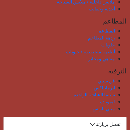
ملابس داخلية / ملابس السباحة
أحذية وحقائب
المطاعم
المطاعم
ردهة المطاعم
حلويات
أطعمة متخصصة / حلويات
مقاهي ومخابز
الترفيه
فن سيتي
ايرمانياكس
سينما الشاشة الواحدة
ليمونادة
ميني باونس
تفضل بزيارتنا