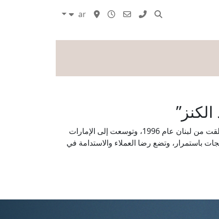
ar
مدونات
الكنز”
تعد براندز فو لس (بي أف آل) علامة رائدة في مجال البيع بالتجزئة بأسعار مخفّضة في الخليج العربي وجنوب شرق آسيا. انطلقت من لبنان عام 1996، وتوسعت إلى الإمارات
ن الكنز”، حيث تختلف المنتجات باستمرار، وتضع رضا العملاء والاستدامة في