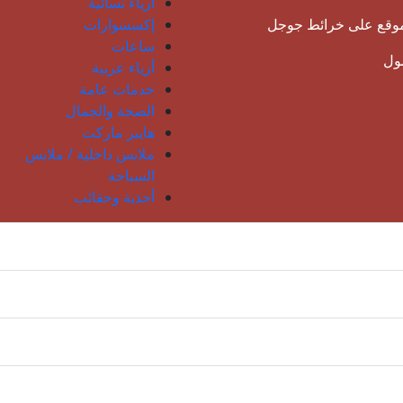
أزياء نسائية
موقع على خرائط جوجل
إكسسوارات
ساعات
مول
أزياء عربية
خدمات عامة
الصحة والجمال
هايبر ماركت
ملابس داخلية / ملابس
السباحة
أحذية وحقائب