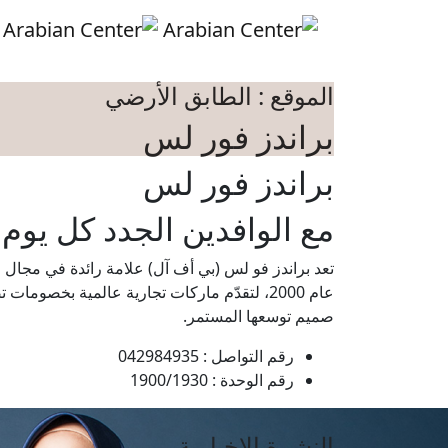
Skip to main conten
الموقع : الطابق الأرضي
براندز فور لس
براندز فور لس
مع الوافدين الجدد كل يوم 
صميم توسعها المستمر.
رقم التواصل : 042984935
رقم الوحدة : 1900/1930
النشرة الإخبارية