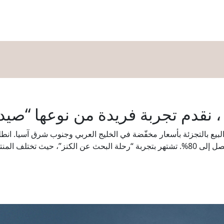
تسوق
اﻟﻤﻄﺎﻋﻢ
اﻟﺘﺮﻓﻴﻪ
الفعاليات
عروض
اﻟﺨﺪﻣﺎﺕ
ال
، نقدم تجربة فريدة من نوعها “صيد 
عام 2000، لتقدّم ماركات تجارية عالمية بخصومات تصل إلى 80%. تشتهر بتجربة “رحلة البحث ع