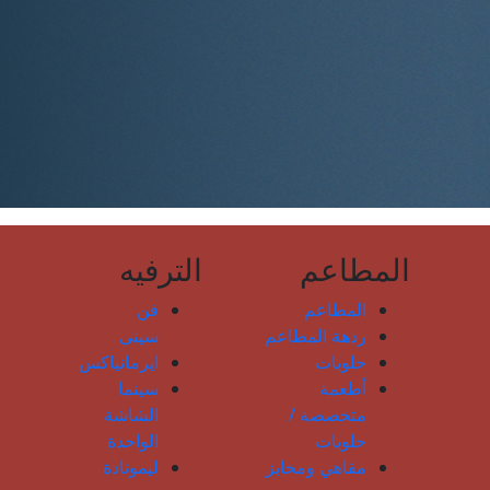
المطاعم
الترفيه
المطاعم
فن
ردهة المطاعم
سيتي
حلويات
ايرمانياكس
أطعمة
سينما
متخصصة /
الشاشة
حلويات
الواحدة
مقاهي ومخابز
ليمونادة