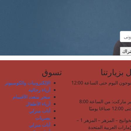
بزيارتنا
تسوق
نحن مفتوحون اليوم حتى الساعة 12:00
الإلكترونيات والكومبيوتر
أزياء رجالية
متجر متعدد الأقسام
لولو هايبر ماركت: من الساعة 8:00
أزياء الأطفال
حًا يوميًا
أثاث منزلي
بصريات
شارع الخوانيج – المزهر – المزهر 1 –
أثاث منزلي
إمارات العربية المتحدة