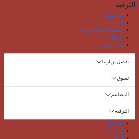
الترفيه
فن سيتي
ايرمانياكس
سينما الشاشة الواحدة
ليمونادة
ميني باونس
تفضل بزيارتنا
تسوق
المطاعم
الترفيه
نبذة عنا
ابحث عنا
التأجير