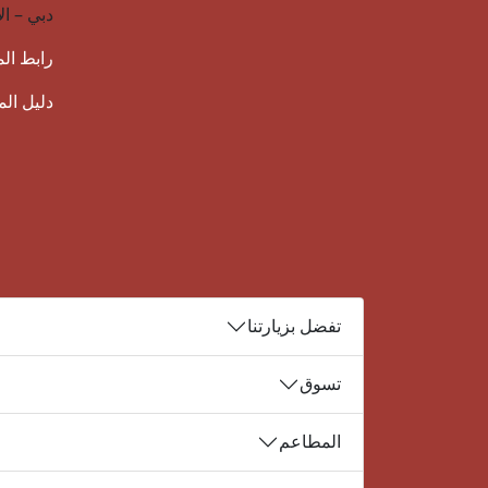
دبي – ال
رابط ال
دليل ال
تفضل بزيارتنا
تسوق
المطاعم