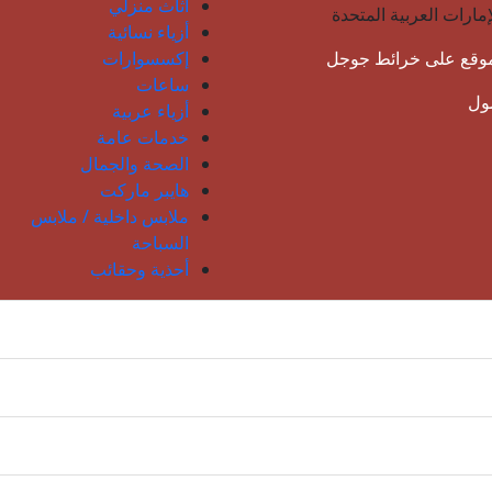
أثاث منزلي
إمارات العربية المتحدة
أزياء نسائية
موقع على خرائط جوجل
إكسسوارات
ساعات
مول
أزياء عربية
خدمات عامة
الصحة والجمال
هايبر ماركت
ملابس داخلية / ملابس
السباحة
أحذية وحقائب