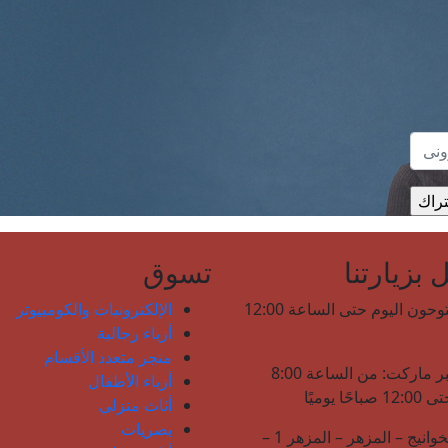
بزيارتنا
تسوق
نحن مفتوحون اليوم حتى الساعة 12:00
الإلكترونيات والكومبيوتر
أزياء رجالية
متجر متعدد الأقسام
لولو هايبر ماركت: من الساعة 8:00
أزياء الأطفال
حًا يوميًا
أثاث منزلي
بصريات
شارع الخوانيج – المزهر – المزهر 1 –