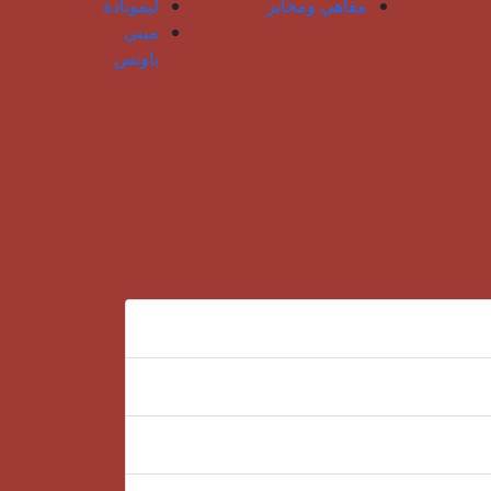
مقاهي ومخابز
ليمونادة
ميني
باونس