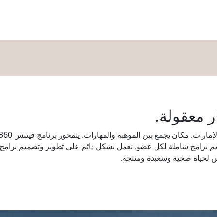
تسوق
اﻟﻤﻄﺎﻋﻢ
اﻟﺘﺮﻓﻴﻪ
الفعاليات
عروض
اﻟﺨﺪﻣﺎﺕ
ال
 معقولة.
برامج شاملة لكل عضو. نعمل بشكل دائم على تطوير وتصميم برامج فريد
نفس لحياة صحية وسعيدة ومنتجة.