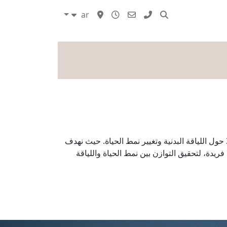
ar
مدونات
نرحب بكم في أحد أفضل نوادي اللياقة البدنية في الإمارات. مكان يجمع بين الموهبة والمهارات. يتمحور برنامج فيتنس 360 حول اللياقة البدنية وتغيير نمط الحياة. حيث نهدف
ة، لتحقيق التوازن بين نمط الحياة واللياقة