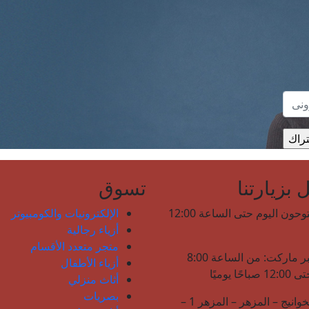
بزيارتنا
تسوق
نحن مفتوحون اليوم حتى الساعة 12:00
الإلكترونيات والكومبيوتر
أزياء رجالية
متجر متعدد الأقسام
لولو هايبر ماركت: من الساعة 8:00
أزياء الأطفال
حًا يوميًا
أثاث منزلي
بصريات
شارع الخوانيج – المزهر – المزهر 1 –