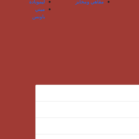
مقاهي ومخابز
ليمونادة
ميني
باونس