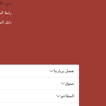
دبي – ال
رابط ال
دليل ال
تفضل بزيارتنا
تسوق
المطاعم