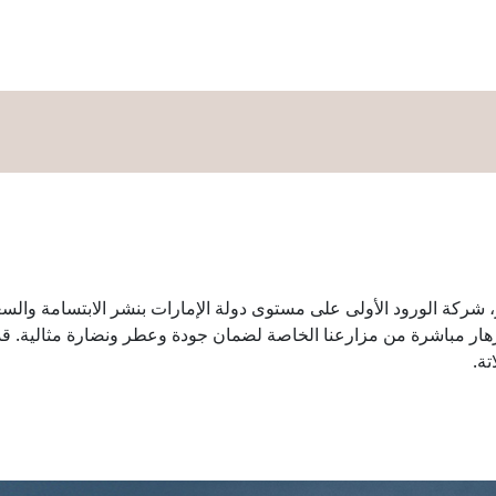
تسوق
اﻟﻤﻄﺎﻋﻢ
اﻟﺘﺮﻓﻴﻪ
الفعاليات
عروض
اﻟﺨﺪﻣﺎﺕ
ال
اك تيلوب فلورز، شركة الورود الأولى على مستوى دولة الإمارات بنشر الابتسام
زهار مباشرة من مزارعنا الخاصة لضمان جودة وعطر ونضارة مثالية. قد
تة.