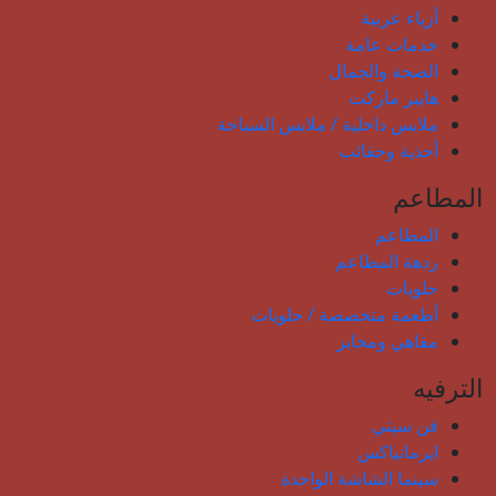
أزياء عربية
خدمات عامة
الصحة والجمال
هايبر ماركت
ملابس داخلية / ملابس السباحة
أحذية وحقائب
المطاعم
المطاعم
ردهة المطاعم
حلويات
أطعمة متخصصة / حلويات
مقاهي ومخابز
الترفيه
فن سيتي
ايرمانياكس
سينما الشاشة الواحدة