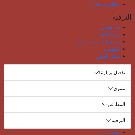
مقاهي ومخابز
الترفيه
فن سيتي
ايرمانياكس
سينما الشاشة الواحدة
ليمونادة
ميني باونس
تفضل بزيارتنا
تسوق
المطاعم
الترفيه
نبذة عنا