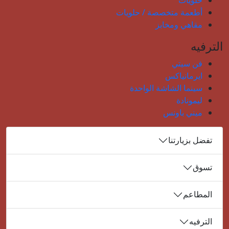
أطعمة متخصصة / حلويات
مقاهي ومخابز
الترفيه
فن سيتي
ايرمانياكس
سينما الشاشة الواحدة
ليمونادة
ميني باونس
تفضل بزيارتنا
تسوق
المطاعم
الترفيه