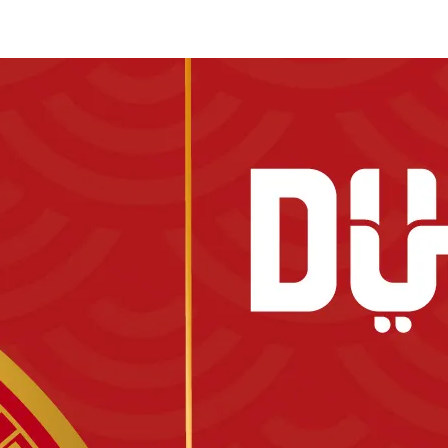
تسوق
اﻟﻤﻄﺎﻋﻢ
اﻟﺘﺮﻓﻴﻪ
الفعاليات
عروض
اﻟﺨﺪﻣﺎﺕ
ال