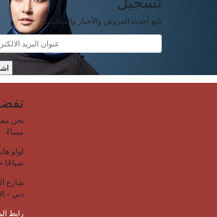
تسجيل
تابع أحدث العروض والأخبار والفعاليات
تفضل 
مساءً
صباحًا حتى 12:00 صبا
دبي – ال
رابط ال