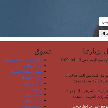
بزيارتنا
تسوق
نحن مفتوحون اليوم حتى الساعة 10:00
الإلكترونيات والكومبيوتر
أزياء رجالية
متجر متعدد الأقسام
لولو هايبر ماركت: من الساعة 8:00
أزياء الأطفال
حًا يوميًا
أثاث منزلي
بصريات
شارع الخوانيج – المزهر – المزهر 1 –
أثاث منزلي
إمارات العربية المتحدة
أزياء نسائية
موقع على خرائط جوجل
إكسسوارات