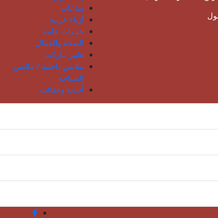
ساعات
مول
أزياء عربية
خدمات عامة
الصحة والجمال
هايبر ماركت
ملابس داخلية / ملابس
السباحة
أحذية وحقائب