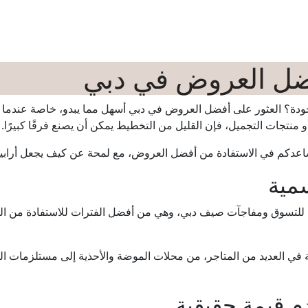
تسوق
اﻟﻤﻄﺎﻋﻢ
اﻟﺘﺮﻓﻴﻪ
الفعاليات
عروض
اﻟﺨﺪﻣﺎﺕ
ال
فضل العروض في دبي
ودة؟ العثور على أفضل العروض في دبي أسهل مما يبدو، خاصة عندما 
و منتجات التجميل، فإن القليل من التخطيط يمكن أن يصنع فرقًا كبيرًا.
ساعدكم في الاستفادة من أفضل العروض، مع لمحة عن كيف يجعل أرابيا
 للتسوق ومفاجآت صيف دبي، وهي من أفضل الفترات للاستفادة من الخص
ي العديد من المتاجر، من محلات الموضة والأحذية إلى مستلزمات الم