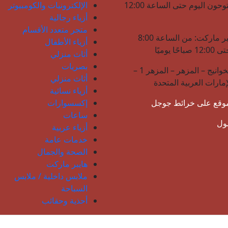
نحن مفتوحون اليوم حتى الساعة 12:00
الإلكترونيات والكومبيوتر
أزياء رجالية
متجر متعدد الأقسام
لولو هايبر ماركت: من الساعة 8:00
أزياء الأطفال
حًا يوميًا
أثاث منزلي
بصريات
شارع الخوانيج – المزهر – المزهر 1 –
أثاث منزلي
إمارات العربية المتحدة
أزياء نسائية
موقع على خرائط جوجل
إكسسوارات
ساعات
مول
أزياء عربية
خدمات عامة
الصحة والجمال
هايبر ماركت
ملابس داخلية / ملابس
السباحة
أحذية وحقائب