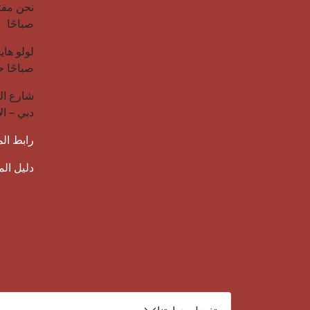
صباحًا
صباحًا حتى 12:00 صبا
دبي – ال
رابط ال
دليل ال