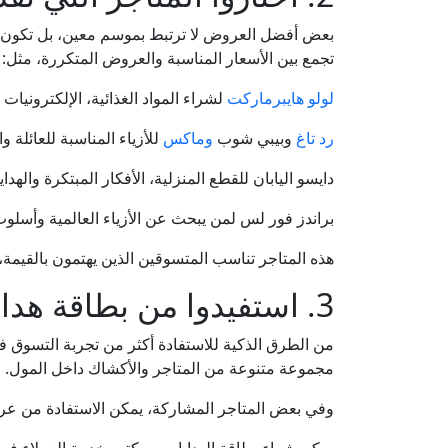
بعض أفضل العروض لا ترتبط بموسم معين، بل تكون مت
تجمع بين الأسعار المناسبة والعروض المتكررة، مثل:
لولو هايبرماركت
لشراء المواد الغذائية، الإلكترونيات
رد تاغ
وبيبي شوب
وماكس
للأزياء المناسبة للعائلة 
دايسو اليابان للقطع المنزلية، الأفكار المبتكرة والهد
براندز فور لس لمن يبحث عن الأزياء العالمية وأسلوب
هذه المتاجر تناسب المتسوقين الذين يهتمون بالقيمة
3. استفيدوا من بطاقة هدايا أرابيان سنتر وخيارات الدفع المرنة
من الطرق الذكية للاستفادة أكثر من تجربة التسوق في
مجموعة متنوعة من المتاجر والأكشاك داخل المول.
وفي بعض المتاجر المشاركة، يمكن الاستفادة من ع
يمكن شراء بطاقة الهدايا من مكتب خدمة العملاء في 