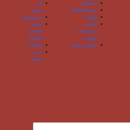
المطاعم
فن
ردهة المطاعم
سيتي
حلويات
ايرمانياكس
أطعمة
سينما
متخصصة /
الشاشة
حلويات
الواحدة
مقاهي ومخابز
ليمونادة
ميني
باونس